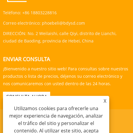
Teléfono:
+86 18803228816
Correo electrónico:
phoebeli@bdysd.com
DIRECCIÓN:
No. 2 Weilaishi, calle Qiyi, distrito de Lianchi,
ciudad de Baoding, provincia de Hebei, China
ENVIAR CONSULTA
¡Bienvenido a nuestro sitio web! Para consultas sobre nuestros
productos o lista de precios, déjenos su correo electrónico y
nos comunicaremos con usted dentro de las 24 horas.
CONSULTA AHORA
X
Utilizamos cookies para ofrecerle una
mejor experiencia de navegación, analizar
el tráfico del sitio y personalizar el
contenido. Al utilizar este sitio, acepta