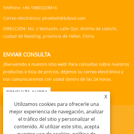
Teléfono:
+86 18803228816
Correo electrónico:
phoebeli@bdysd.com
DIRECCIÓN:
No. 2 Weilaishi, calle Qiyi, distrito de Lianchi,
ciudad de Baoding, provincia de Hebei, China
ENVIAR CONSULTA
¡Bienvenido a nuestro sitio web! Para consultas sobre nuestros
productos o lista de precios, déjenos su correo electrónico y
nos comunicaremos con usted dentro de las 24 horas.
CONSULTA AHORA
X
Utilizamos cookies para ofrecerle una
mejor experiencia de navegación, analizar
el tráfico del sitio y personalizar el
contenido. Al utilizar este sitio, acepta
Links
Sitemap
RSS
XML
política de privacidad