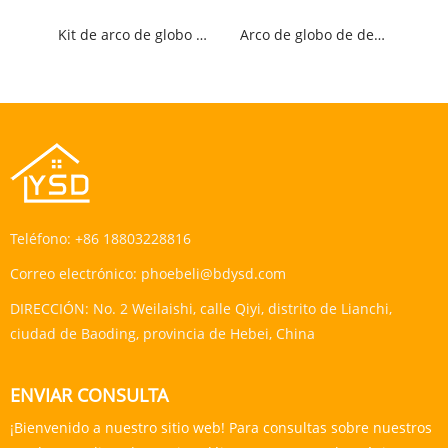
Kit de arco de globo forestal
Arco de globo de decoración de vacaciones
Teléfono:
+86 18803228816
Correo electrónico:
phoebeli@bdysd.com
DIRECCIÓN:
No. 2 Weilaishi, calle Qiyi, distrito de Lianchi,
ciudad de Baoding, provincia de Hebei, China
ENVIAR CONSULTA
¡Bienvenido a nuestro sitio web! Para consultas sobre nuestros