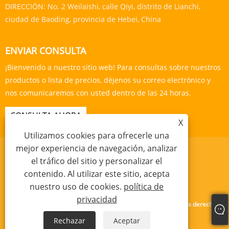
DIRECCIÓN:
No. 2 Weilaishi, calle Qiyi, distrito de Lianchi,
ciudad de Baoding, provincia de Hebei, China
ENVIAR CONSULTA
¡Bienvenido a nuestro sitio web! Para consultas sobre nuestros
productos o lista de precios, déjenos su correo electrónico y
nos comunicaremos con usted dentro de las 24 horas.
CONSULTA AHORA
X
Utilizamos cookies para ofrecerle una
mejor experiencia de navegación, analizar
el tráfico del sitio y personalizar el
contenido. Al utilizar este sitio, acepta
Links
Sitemap
RSS
XML
política de privacidad
nuestro uso de cookies.
política de
privacidad
Copyright © 2024 Baoding Yishengda Trading Co., Ltd. Todos los derechos
reservados.
Rechazar
Aceptar