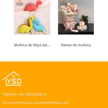
Muñeca de felpa del dinosaurio
Ramos de muñeca
Teléfono:
+86 18803228816
Correo electrónico:
phoebeli@bdysd.com