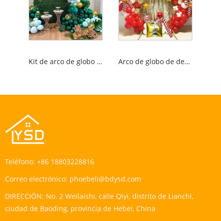
Kit de arco de globo forestal
Arco de globo de decoración de vacaciones
Teléfono:
+86 18803228816
Correo electrónico:
phoebeli@bdysd.com
DIRECCIÓN:
No. 2 Weilaishi, calle Qiyi, distrito de Lianchi,
ciudad de Baoding, provincia de Hebei, China