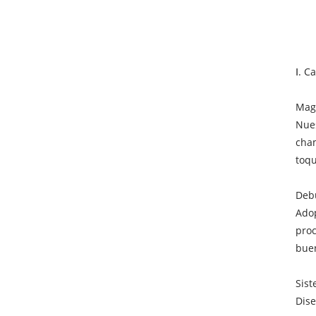
Ⅰ. C
Magi
Nues
cham
toqu
Debu
Adop
proc
buen
Sist
Dise