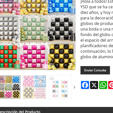
¡Hola a todos! Es
YSD que se ha ce
diez años, y hoy
para la decoració
globos de produc
una boda o una r
fondo del globo 
el espacio del a
planificadores d
continuación, lo
globo de aluminio
Enviar Consulta
Facebook
X
Wh
escripción del Producto