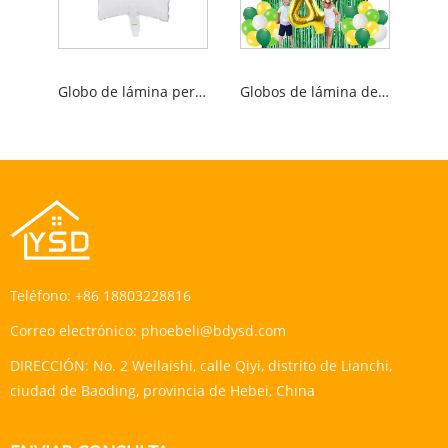
Globo de lámina personalizado
Globos de lámina de animales de la jungla
Teléfono:
+86 18803228816
Correo electrónico:
phoebeli@bdysd.com
DIRECCIÓN:
No. 2 Weilaishi, calle Qiyi, distrito de Lianchi,
ciudad de Baoding, provincia de Hebei, China