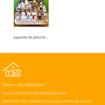
Juguetes de peluche de animales de la jungla
Teléfono:
+86 18803228816
Correo electrónico:
phoebeli@bdysd.com
DIRECCIÓN:
No. 2 Weilaishi, calle Qiyi, distrito de Lianchi,