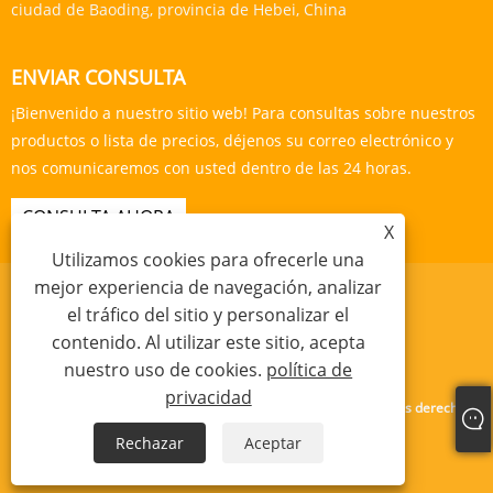
ciudad de Baoding, provincia de Hebei, China
ENVIAR CONSULTA
¡Bienvenido a nuestro sitio web! Para consultas sobre nuestros
productos o lista de precios, déjenos su correo electrónico y
nos comunicaremos con usted dentro de las 24 horas.
CONSULTA AHORA
X
Utilizamos cookies para ofrecerle una
mejor experiencia de navegación, analizar
el tráfico del sitio y personalizar el
contenido. Al utilizar este sitio, acepta
Links
Sitemap
RSS
XML
política de privacidad
nuestro uso de cookies.
política de
privacidad
Copyright © 2024 Baoding Yishengda Trading Co., Ltd. Todos los derechos
reservados.
Rechazar
Aceptar