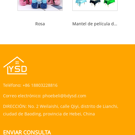
Rosa
Mantel de película de aluminio
Teléfono:
+86 18803228816
Correo electrónico:
phoebeli@bdysd.com
DIRECCIÓN:
No. 2 Weilaishi, calle Qiyi, distrito de Lianchi,
ciudad de Baoding, provincia de Hebei, China
ENVIAR CONSULTA