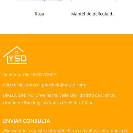
Rosa
Mantel de película de aluminio
Teléfono:
+86 18803228816
Correo electrónico:
phoebeli@bdysd.com
DIRECCIÓN:
No. 2 Weilaishi, calle Qiyi, distrito de Lianchi,
ciudad de Baoding, provincia de Hebei, China
ENVIAR CONSULTA
¡Bienvenido a nuestro sitio web! Para consultas sobre nuestros