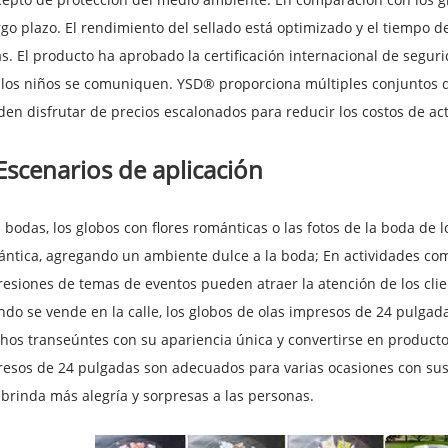
rgo plazo. El rendimiento del sellado está optimizado y el tiempo 
s. El producto ha aprobado la certificación internacional de seguri
los niños se comuniquen. YSD® proporciona múltiples conjuntos d
en disfrutar de precios escalonados para reducir los costos de act
Escenarios de aplicación
 bodas, los globos con flores románticas o las fotos de la boda de 
ntica, agregando un ambiente dulce a la boda; En actividades come
esiones de temas de eventos pueden atraer la atención de los cli
do se vende en la calle, los globos de olas impresos de 24 pulga
os transeúntes con su apariencia única y convertirse en product
esos de 24 pulgadas son adecuados para varias ocasiones con sus div
brinda más alegría y sorpresas a las personas.