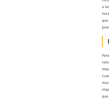
a la
hora
que 
pued
Para
romá
impr
Cuan
much
impr
que 