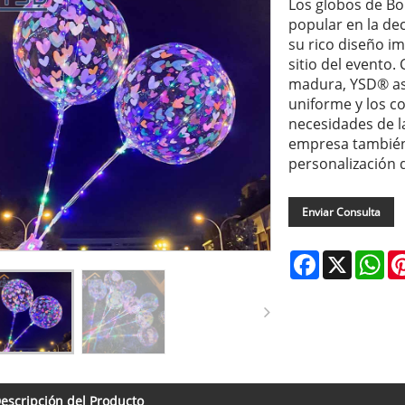
Los globos de Bo
popular en la de
su rico diseño im
sitio del evento.
madura, YSD® ase
uniforme y los co
necesidades de l
empresa también
personalización 
Enviar Consulta
Facebook
X
Wh
escripción del Producto