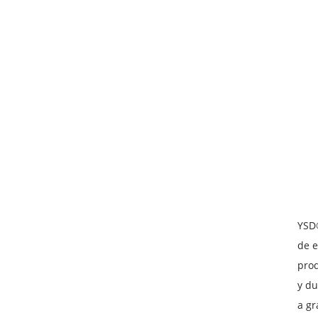
YSD®
de e
prod
y du
a gr