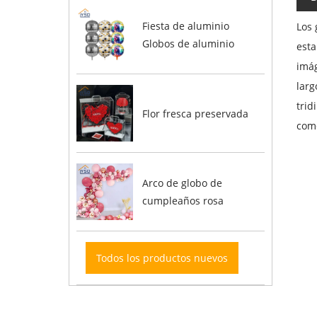
Fiesta de aluminio
Los 
Globos de aluminio
esta
imág
larg
trid
Flor fresca preservada
como
Arco de globo de
cumpleaños rosa
Todos los productos nuevos