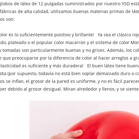
globos de látex de 12 pulgadas suministrados por nuestro YSD est
fábricas de alta calidad, utilizamos buenas materias primas de lá
os son:
color es lo suficientemente positivo y brillante! Ya sea el clásico roj
do, plateado o el popular color macarrón y el sistema de color Moran
s tomadas son particularmente buenas y no grises. Además, los col
e que preocuparse por la diferencia de color al hacer arreglos a gr
elasticidad es suficiente y más duradera! El buen látex tiene buena
ota (por supuesto, todavía no está bien soplar demasiado duro o c
os se inflan, el grosor de la pared es uniforme, y no es fácil parece
er debido al grosor desigual. Miran alrededor y llenos, y se siente