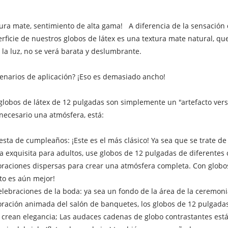
ura mate, sentimiento de alta gama! A diferencia de la sensación d
rficie de nuestros globos de látex es una textura mate natural, q
 la luz, no se verá barata y deslumbrante.
enarios de aplicación? ¡Eso es demasiado ancho!
globos de látex de 12 pulgadas son simplemente un "artefacto versá
necesario una atmósfera, está:
iesta de cumpleaños: ¡Este es el más clásico! Ya sea que se trate 
ta exquisita para adultos, use globos de 12 pulgadas de diferentes
raciones dispersas para crear una atmósfera completa. Con globos 
to es aún mejor!
elebraciones de la boda: ya sea un fondo de la área de la ceremoni
ración animada del salón de banquetes, los globos de 12 pulgada
 crean elegancia; Las audaces cadenas de globo contrastantes están