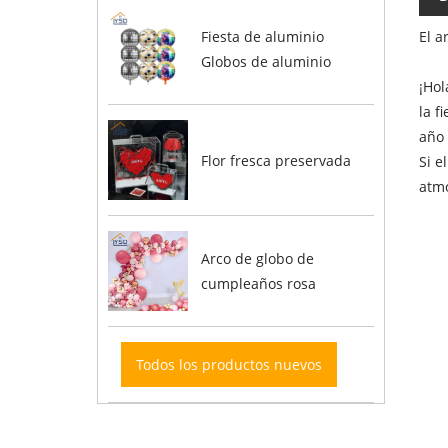
El a
Fiesta de aluminio
Globos de aluminio
¡Hol
la f
año 
Flor fresca preservada
Si e
atmó
Arco de globo de
cumpleaños rosa
Todos los productos nuevos