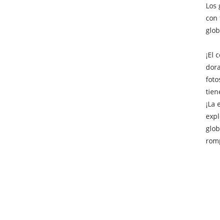
Los 
con 
glob
¡El 
dora
foto
tien
¡La 
expl
glob
romp