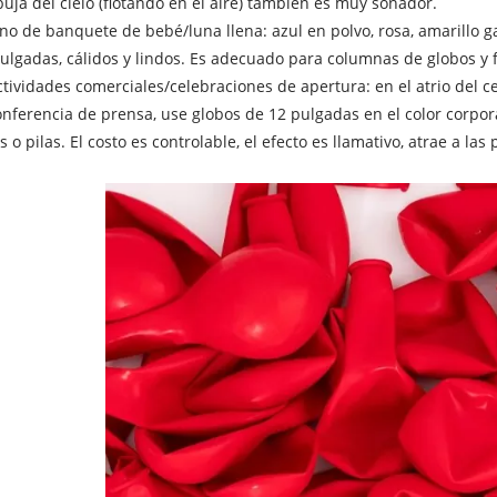
uja del cielo (flotando en el aire) también es muy soñador.
ino de banquete de bebé/luna llena: azul en polvo, rosa, amarillo 
ulgadas, cálidos y lindos. Es adecuado para columnas de globos y
ctividades comerciales/celebraciones de apertura: en el atrio del cen
onferencia de prensa, use globos de 12 pulgadas en el color corpo
s o pilas. El costo es controlable, el efecto es llamativo, atrae a la