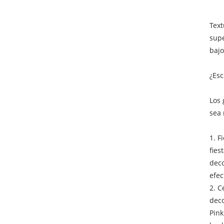
Text
supe
bajo
¿Esc
Los 
sea 
1. F
fies
deco
efec
2. C
deco
Pink