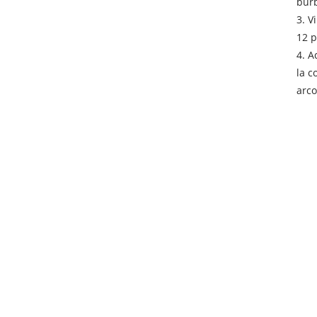
burb
3. V
12 p
4. A
la c
arco