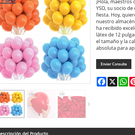
¡Hola, maestros d
YSD, su socio de 
fiesta. Hoy, quie
nuestro almacén 
ha recibido excel
látex de 12 pulga
el tamaño y la ca
absoluta para ap
Enviar Consulta
Facebook
X
Wh
escripción del Producto